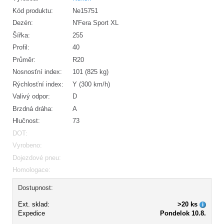
Kód produktu:
Ne15751
Dezén:
N'Fera Sport XL
Šířka:
255
Profil:
40
Průměr:
R20
Nosnosťní index:
101 (825 kg)
Rýchlosťní index:
Y (300 km/h)
Valivý odpor:
D
Brzdná dráha:
A
Hlučnost:
73
DOT:
Vyrobeno:
Dojezdové pneu:
Homologace:
Dostupnost:
Ext. sklad:
>20 ks
Expedice
Pondelok 10.8.