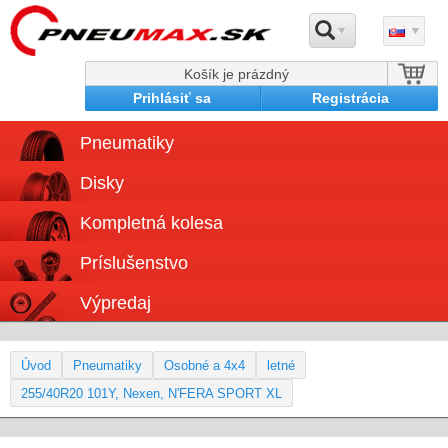
Košík je prázdný
Prihlásiť sa
Registrácia
Pneumatiky
Disky
Kompletná kolesa
Príslušenstvo
Výpredaj
Úvod
Pneumatiky
Osobné a 4x4
letné
255/40R20 101Y, Nexen, N'FERA SPORT XL