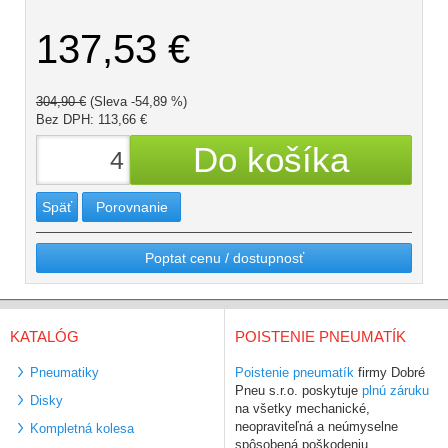
137,53 €
304,90 €
(Sleva -54,89 %)
Bez DPH: 113,66 €
Späť
Porovnanie
Poptat cenu / dostupnosť
KATALÓG
POISTENIE PNEUMATÍK
Pneumatiky
Poistenie pneumatík
firmy Dobré
Pneu s.r.o. poskytuje
plnú záruku
Disky
na všetky mechanické,
neopraviteľná a neúmyselne
Kompletná kolesa
spôsobená poškodeniu