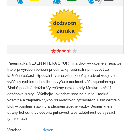
doživotní
záruka
★
★
★
★
★
★
★
★
★
★
Pneumatika NEXEN N FERA SPORT má díky vyvážené směsi, ze
které je vyroben běhoun pneumatiky, optimální přilnavost za
každého počasí. Speciální tvar dezénu zlepšuje odvod vody ve
vyšších rychlostech a tím i zvyšuje odolnost vůči aquaplaningu.
Široká podélná drážka Vylepšený odvod vody Masivní vnější
dezénové bloky - Výnikající ovladatelnost na suché i mokré
vozovce a zlepšený výkon při vysokých rychostech Tuhý centrální
blok – posílení stability a zlepšení zpětné vazby Design vnější
strany běhounu vylepšená přilnavost a ovladatelnost ve vyšších
rychlostech
Výrobca:
Nexen