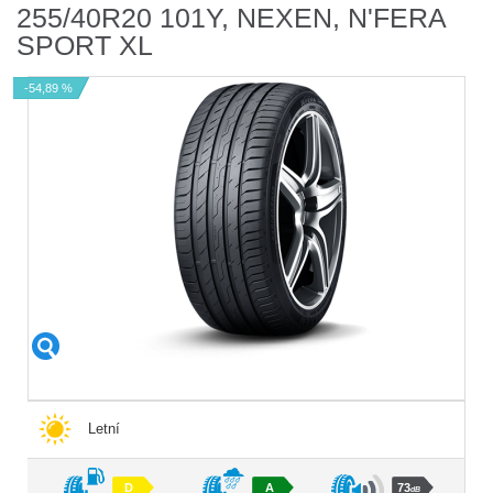
255/40R20 101Y, NEXEN, N'FERA
SPORT XL
-54,89 %
Letní
D
A
73
dB