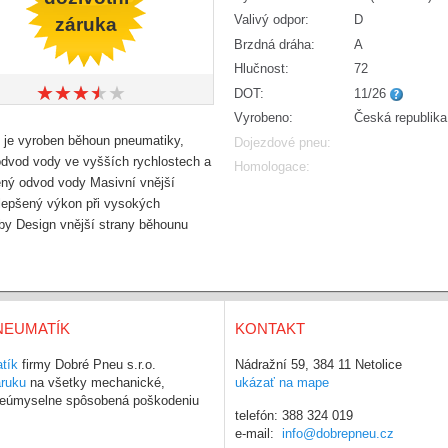
Valivý odpor:
D
záruka
Brzdná dráha:
A
Hlučnost:
72
★
★
★
★
★
★
★
★
★
★
DOT:
11/26
Vyrobeno:
Česká republika
e vyroben běhoun pneumatiky,
Dojezdové pneu:
 odvod vody ve vyšších rychlostech a
Homologace:
ený odvod vody Masivní vnější
zlepšený výkon při vysokých
zby Design vnější strany běhounu
NEUMATÍK
KONTAKT
tík
firmy Dobré Pneu s.r.o.
Nádražní 59, 384 11 Netolice
áruku
na všetky mechanické,
ukázať na mape
 neúmyselne spôsobená poškodeniu
telefón: 388 324 019
e-mail:
info@dobrepneu.cz