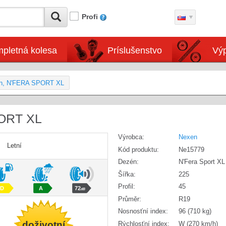
Profi
pletná kolesa
Príslušenstvo
Výp
en, N'FERA SPORT XL
ORT XL
Výrobca:
Nexen
Letní
Kód produktu:
Ne15779
Dezén:
N'Fera Sport XL
Šířka:
225
Profil:
45
D
A
72
dB
Průměr:
R19
Nosnosťní index:
96 (710 kg)
doživotní
Rýchlosťní index:
W (270 km/h)