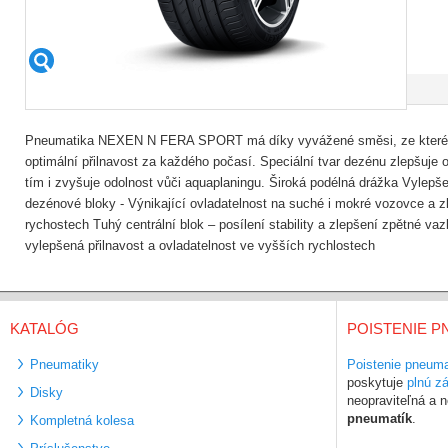
Pneumatika NEXEN N FERA SPORT má díky vyvážené směsi, ze které j
optimální přilnavost za každého počasí. Speciální tvar dezénu zlepšuje
tím i zvyšuje odolnost vůči aquaplaningu. Široká podélná drážka Vylepš
dezénové bloky - Výnikající ovladatelnost na suché i mokré vozovce a 
rychostech Tuhý centrální blok – posílení stability a zlepšení zpětné va
vylepšená přilnavost a ovladatelnost ve vyšších rychlostech
KATALÓG
POISTENIE P
Pneumatiky
Poistenie pneuma
poskytuje
plnú z
Disky
neopraviteľná a
pneumatík
.
Kompletná kolesa