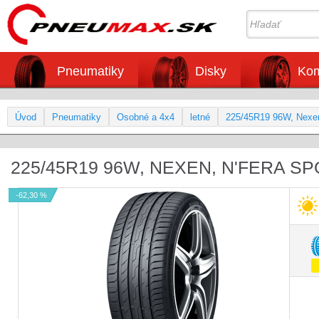
Pneumatiky
Disky
Kom
Úvod
Pneumatiky
Osobné a 4x4
letné
225/45R19 96W, Nex
225/45R19 96W, NEXEN, N'FERA SP
-62,30 %