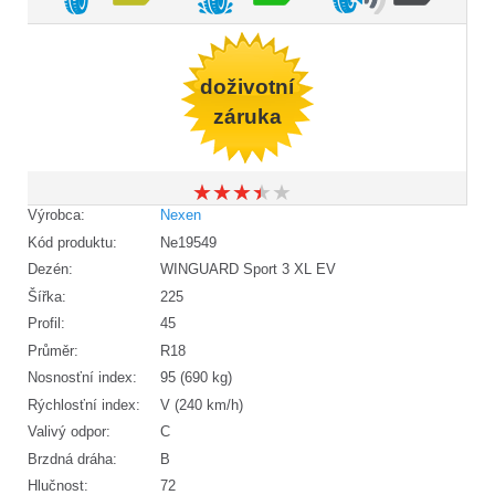
doživotní
záruka
★
★
★
★
★
★
★
★
★
★
Výrobca:
Nexen
Kód produktu:
Ne19549
Dezén:
WINGUARD Sport 3 XL EV
Šířka:
225
Profil:
45
Průměr:
R18
Nosnosťní index:
95 (690 kg)
Rýchlosťní index:
V (240 km/h)
Valivý odpor:
C
Brzdná dráha:
B
Hlučnost:
72