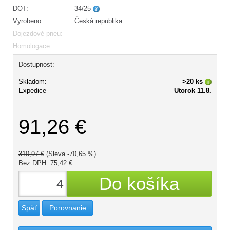
DOT:
34/25
Vyrobeno:
Česká republika
Dojezdové pneu:
Homologace:
Dostupnost:
Skladom:
>20 ks
Expedice
Utorok 11.8.
91,26 €
310,97 €
(Sleva -70,65 %)
Bez DPH: 75,42 €
Späť
Porovnanie