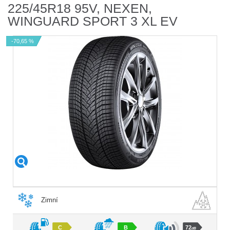
225/45R18 95V, NEXEN,
WINGUARD SPORT 3 XL EV
-70,65 %
Zimní
C
B
72
dB