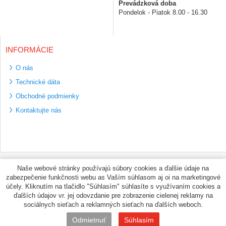
Prevádzková doba
Pondelok - Piatok 8.00 - 16.30
INFORMÁCIE
O nás
Technické dáta
Obchodné podmienky
Kontaktujte nás
Bezpečné platební
Naše webové stránky používajú súbory cookies a ďalšie údaje na
metody
zabezpečenie funkčnosti webu as Vaším súhlasom aj oi na marketingové
Využíváme zasílání
účely. Kliknutím na tlačidlo "Súhlasím" súhlasíte s využívaním cookies a
PPL
ďalších údajov vr. jej odovzdanie pre zobrazenie cielenej reklamy na
sociálnych sieťach a reklamných sieťach na ďalších weboch.
© PNEUMAX.SK 2026 by
Odmietnuť
Súhlasím