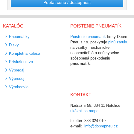
Poptat cenu / dostupnosť
KATALÓG
POISTENIE PNEUMATÍK
Pneumatiky
Poistenie pneumatík
firmy Dobré
Pneu s.r.o. poskytuje
plnú záruku
Disky
na všetky mechanické,
neopraviteľná a neúmyselne
Kompletná kolesa
spôsobená poškodeniu
Príslušenstvo
pneumatík
.
Výpredaj
Výprodej
Výrobcovia
KONTAKT
Nádražní 59, 384 11 Netolice
ukázať na mape
telefón: 388 324 019
e-mail:
info@dobrepneu.cz