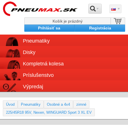
Košík je prázdný
Prihlásiť sa
Registrácia
Pneumatiky
Disky
Kompletná kolesa
Príslušenstvo
Výpredaj
Úvod
Pneumatiky
Osobné a 4x4
zimné
225/45R18 95V, Nexen, WINGUARD Sport 3 XL EV