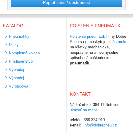
Poptat cenu / dostupnosť
KATALÓG
POISTENIE PNEUMATÍK
Pneumatiky
Poistenie pneumatík
firmy Dobré
Pneu s.r.o. poskytuje
plnú záruku
Disky
na všetky mechanické,
neopraviteľná a neúmyselne
Kompletná kolesa
spôsobená poškodeniu
Príslušenstvo
pneumatík
.
Výpredaj
Výprodej
Výrobcovia
KONTAKT
Nádražní 59, 384 11 Netolice
ukázať na mape
telefón: 388 324 019
e-mail:
info@dobrepneu.cz