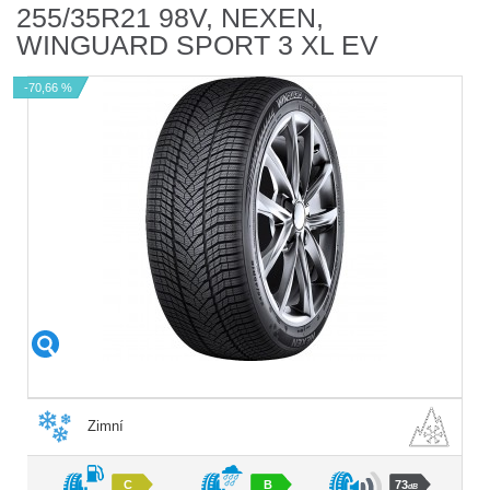
255/35R21 98V, NEXEN,
WINGUARD SPORT 3 XL EV
-70,66 %
Zimní
C
B
73
dB