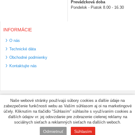
Prevádzková doba
Pondelok - Piatok 8.00 - 16.30
INFORMÁCIE
O nás
Technické dáta
Obchodné podmienky
Kontaktujte nás
Bezpečné platební
Naše webové stránky používajú súbory cookies a ďalšie údaje na
metody
zabezpečenie funkčnosti webu as Vaším súhlasom aj oi na marketingové
Využíváme zasílání
účely. Kliknutím na tlačidlo "Súhlasím" súhlasíte s využívaním cookies a
PPL
ďalších údajov vr. jej odovzdanie pre zobrazenie cielenej reklamy na
sociálnych sieťach a reklamných sieťach na ďalších weboch.
© PNEUMAX.SK 2026 by
Odmietnuť
Súhlasím