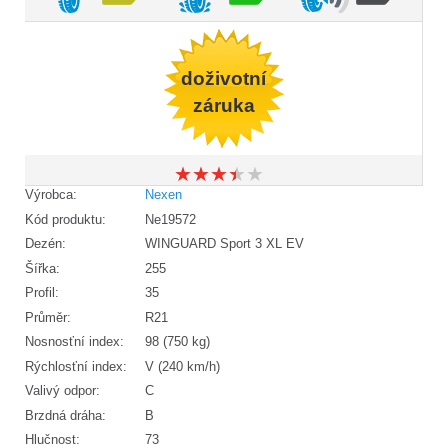
doživotní
záruka
★
★
★
★
★
★
★
★
★
★
Výrobca:
Nexen
Kód produktu:
Ne19572
Dezén:
WINGUARD Sport 3 XL EV
Šířka:
255
Profil:
35
Průměr:
R21
Nosnosťní index:
98 (750 kg)
Rýchlosťní index:
V (240 km/h)
Valivý odpor:
C
Brzdná dráha:
B
Hlučnost:
73