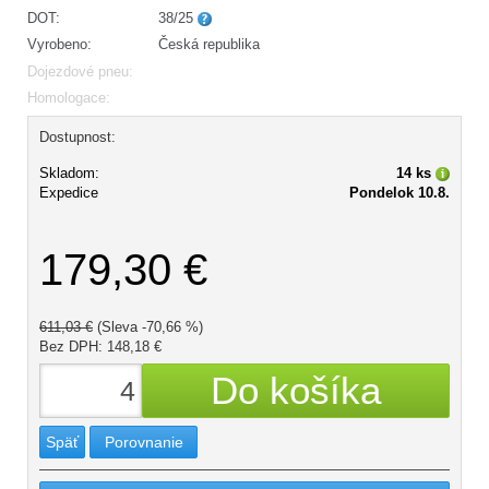
DOT:
38/25
Vyrobeno:
Česká republika
Dojezdové pneu:
Homologace:
Dostupnost:
Skladom:
14 ks
Expedice
Pondelok 10.8.
179,30 €
611,03 €
(Sleva -70,66 %)
Bez DPH: 148,18 €
Späť
Porovnanie