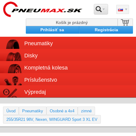
Košík je prázdný
Prihlásiť sa
Registrácia
Pneumatiky
Disky
Kompletná kolesa
Príslušenstvo
Výpredaj
Úvod
Pneumatiky
Osobné a 4x4
zimné
255/35R21 98V, Nexen, WINGUARD Sport 3 XL EV