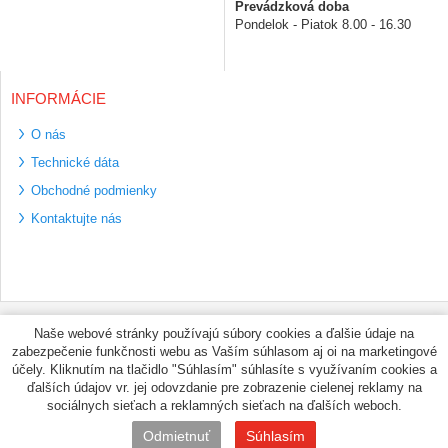
Prevádzková doba
Pondelok - Piatok 8.00 - 16.30
INFORMÁCIE
O nás
Technické dáta
Obchodné podmienky
Kontaktujte nás
Bezpečné platební
Naše webové stránky používajú súbory cookies a ďalšie údaje na
metody
zabezpečenie funkčnosti webu as Vaším súhlasom aj oi na marketingové
Využíváme zasílání
účely. Kliknutím na tlačidlo "Súhlasím" súhlasíte s využívaním cookies a
PPL
ďalších údajov vr. jej odovzdanie pre zobrazenie cielenej reklamy na
sociálnych sieťach a reklamných sieťach na ďalších weboch.
© PNEUMAX.SK 2026 by
Odmietnuť
Súhlasím