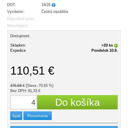
DOT:
18/26
Vyrobeno:
Česká republika
Dojezdové pneu:
Homologace:
Dostupnost:
Skladom:
>20 ks
Expedice
Pondelok 10.8.
110,51 €
376,58 €
(Sleva -70,65 %)
Bez DPH: 91,33 €
Späť
Porovnanie