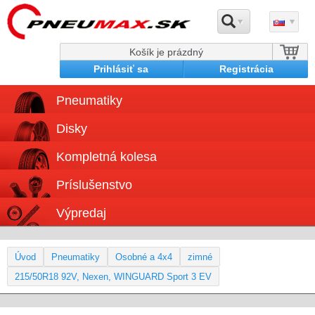
Košík je prázdný
Prihlásiť sa
Registrácia
Pneumatiky
Disky
Kompletná kolesa
Príslušenstvo
Výpredaj
Úvod
Pneumatiky
Osobné a 4x4
zimné
215/50R18 92V, Nexen, WINGUARD Sport 3 EV