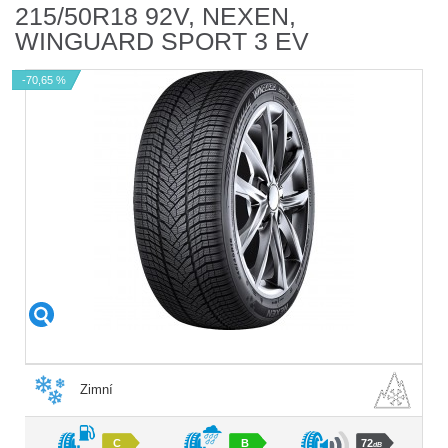
215/50R18 92V, NEXEN,
WINGUARD SPORT 3 EV
-70,65 %
Zimní
C
B
72
dB