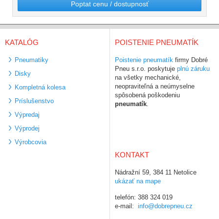
Poptat cenu / dostupnosť
KATALÓG
POISTENIE PNEUMATÍK
Pneumatiky
Poistenie pneumatík
firmy Dobré
Pneu s.r.o. poskytuje
plnú záruku
Disky
na všetky mechanické,
neopraviteľná a neúmyselne
Kompletná kolesa
spôsobená poškodeniu
Príslušenstvo
pneumatík
.
Výpredaj
Výprodej
Výrobcovia
KONTAKT
Nádražní 59, 384 11 Netolice
ukázať na mape
telefón: 388 324 019
e-mail:
info@dobrepneu.cz