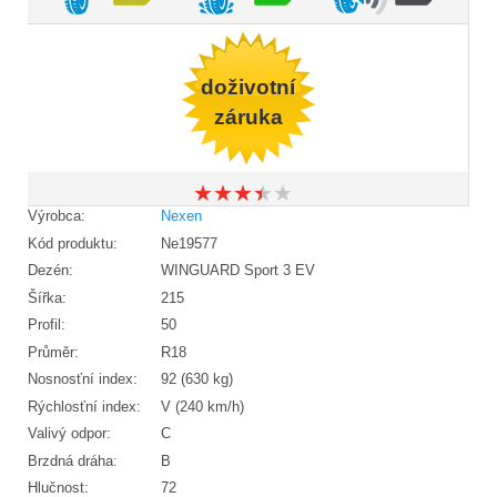
doživotní
záruka
★
★
★
★
★
★
★
★
★
★
Výrobca:
Nexen
Kód produktu:
Ne19577
Dezén:
WINGUARD Sport 3 EV
Šířka:
215
Profil:
50
Průměr:
R18
Nosnosťní index:
92 (630 kg)
Rýchlosťní index:
V (240 km/h)
Valivý odpor:
C
Brzdná dráha:
B
Hlučnost:
72