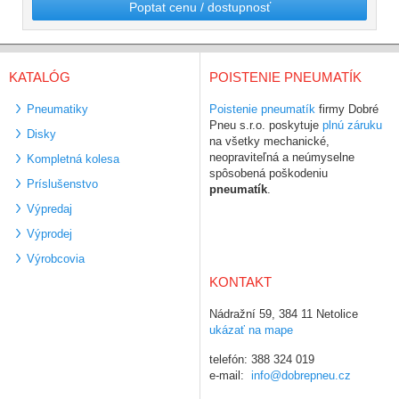
Poptat cenu / dostupnosť
KATALÓG
POISTENIE PNEUMATÍK
Pneumatiky
Poistenie pneumatík
firmy Dobré
Pneu s.r.o. poskytuje
plnú záruku
Disky
na všetky mechanické,
neopraviteľná a neúmyselne
Kompletná kolesa
spôsobená poškodeniu
Príslušenstvo
pneumatík
.
Výpredaj
Výprodej
Výrobcovia
KONTAKT
Nádražní 59, 384 11 Netolice
ukázať na mape
telefón: 388 324 019
e-mail:
info@dobrepneu.cz