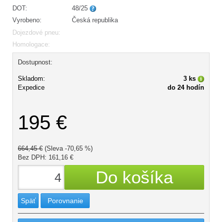
DOT:
48/25
Vyrobeno:
Česká republika
Dojezdové pneu:
Homologace:
Dostupnost:
Skladom:
3 ks
Expedice
do 24 hodín
195 €
664,45 €
(Sleva -70,65 %)
Bez DPH: 161,16 €
Späť
Porovnanie