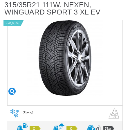
315/35R21 111W, NEXEN,
WINGUARD SPORT 3 XL EV
-70,65 %
Zimní
C
C
75
dB