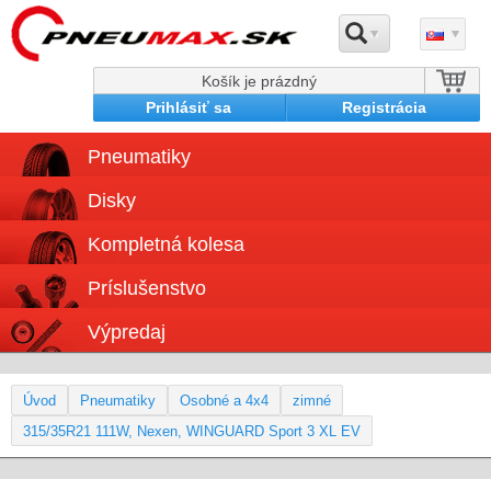
Košík je prázdný
Prihlásiť sa
Registrácia
Pneumatiky
Disky
Kompletná kolesa
Príslušenstvo
Výpredaj
Úvod
Pneumatiky
Osobné a 4x4
zimné
315/35R21 111W, Nexen, WINGUARD Sport 3 XL EV