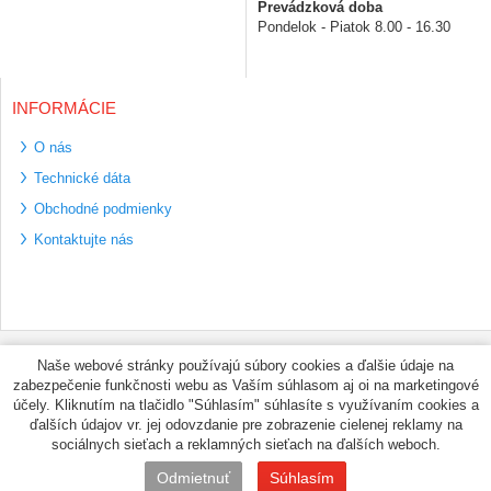
Prevádzková doba
Pondelok - Piatok 8.00 - 16.30
INFORMÁCIE
O nás
Technické dáta
Obchodné podmienky
Kontaktujte nás
Bezpečné platební
Naše webové stránky používajú súbory cookies a ďalšie údaje na
metody
zabezpečenie funkčnosti webu as Vaším súhlasom aj oi na marketingové
Využíváme zasílání
účely. Kliknutím na tlačidlo "Súhlasím" súhlasíte s využívaním cookies a
PPL
ďalších údajov vr. jej odovzdanie pre zobrazenie cielenej reklamy na
sociálnych sieťach a reklamných sieťach na ďalších weboch.
© PNEUMAX.SK 2026 by
Odmietnuť
Súhlasím