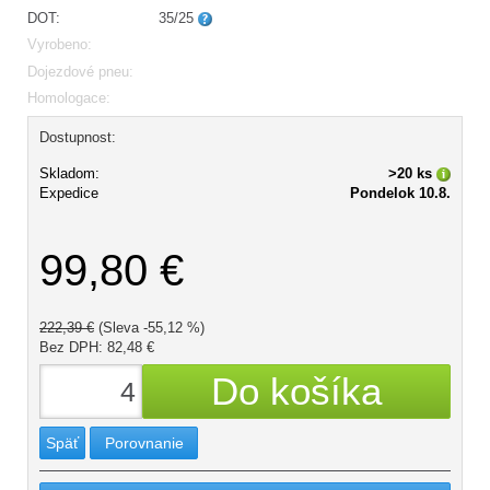
DOT:
35/25
Vyrobeno:
Dojezdové pneu:
Homologace:
Dostupnost:
Skladom:
>20 ks
Expedice
Pondelok 10.8.
99,80 €
222,39 €
(Sleva -55,12 %)
Bez DPH: 82,48 €
Späť
Porovnanie