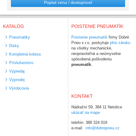
Poptat cenu / dostupnosť
KATALÓG
POISTENIE PNEUMATÍK
Pneumatiky
Poistenie pneumatík
firmy Dobré
Pneu s.r.o. poskytuje
plnú záruku
Disky
na všetky mechanické,
neopraviteľná a neúmyselne
Kompletná kolesa
spôsobená poškodeniu
Príslušenstvo
pneumatík
.
Výpredaj
Výprodej
Výrobcovia
KONTAKT
Nádražní 59, 384 11 Netolice
ukázať na mape
telefón: 388 324 019
e-mail:
info@dobrepneu.cz