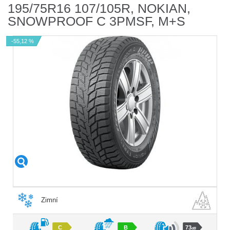
195/75R16 107/105R, NOKIAN,
SNOWPROOF C 3PMSF, M+S
-55,12 %
Zimní
C
B
73
dB