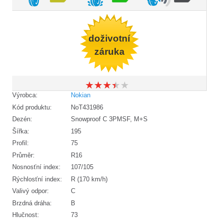
doživotní
záruka
★
★
★
★
★
★
★
★
★
★
Výrobca:
Nokian
Kód produktu:
NoT431986
Dezén:
Snowproof C 3PMSF, M+S
Šířka:
195
Profil:
75
Průměr:
R16
Nosnosťní index:
107/105
Rýchlosťní index:
R (170 km/h)
Valivý odpor:
C
Brzdná dráha:
B
Hlučnost:
73