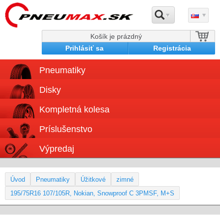
Košík je prázdný
Prihlásiť sa
Registrácia
Pneumatiky
Disky
Kompletná kolesa
Príslušenstvo
Výpredaj
Úvod
Pneumatiky
Úžitkové
zimné
195/75R16 107/105R, Nokian, Snowproof C 3PMSF, M+S