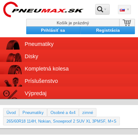
Košík je prázdný
Prihlásiť sa
Registrácia
Pneumatiky
Disky
Kompletná kolesa
Príslušenstvo
Výpredaj
Úvod
Pneumatiky
Osobné a 4x4
zimné
265/60R18 114H, Nokian, Snowproof 2 SUV XL 3PMSF, M+S