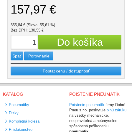
157,97 €
355,84 €
(Sleva -55,61 %)
Bez DPH: 130,55 €
Späť
Porovnanie
Poptat cenu / dostupnosť
KATALÓG
POISTENIE PNEUMATÍK
Pneumatiky
Poistenie pneumatík
firmy Dobré
Pneu s.r.o. poskytuje
plnú záruku
Disky
na všetky mechanické,
neopraviteľná a neúmyselne
Kompletná kolesa
spôsobená poškodeniu
Príslušenstvo
pneumatík
.