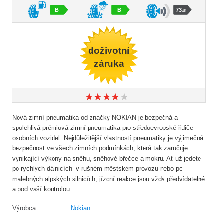
B
B
73
dB
doživotní
záruka
★
★
★
★
★
★
★
★
★
★
Nová zimní pneumatika od značky NOKIAN je bezpečná a
spolehlivá prémiová zimní pneumatika pro středoevropské řidiče
osobních vozidel. Nejdůležitější vlastností pneumatiky je výjimečná
bezpečnost ve všech zimních podmínkách, která tak zaručuje
vynikající výkony na sněhu, sněhové břečce a mokru. Ať už jedete
po rychlých dálnicích, v rušném městském provozu nebo po
malebných alpských silnicích, jízdní reakce jsou vždy předvídatelné
a pod vaší kontrolou.
Výrobca:
Nokian