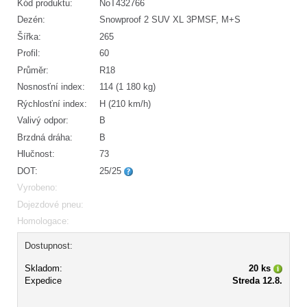
Kód produktu:
NoT432766
Dezén:
Snowproof 2 SUV XL 3PMSF, M+S
Šířka:
265
Profil:
60
Průměr:
R18
Nosnosťní index:
114 (1 180 kg)
Rýchlosťní index:
H (210 km/h)
Valivý odpor:
B
Brzdná dráha:
B
Hlučnost:
73
DOT:
25/25
Vyrobeno:
Dojezdové pneu:
Homologace:
Dostupnost:
Skladom:
20 ks
Expedice
Streda 12.8.