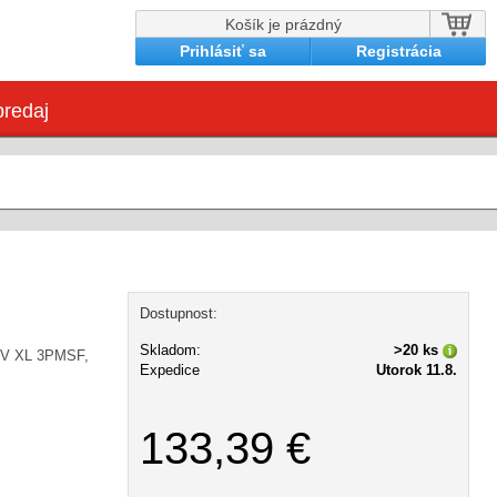
Košík je prázdný
Prihlásiť sa
Registrácia
redaj
Dostupnost:
Skladom:
>20 ks
UV XL 3PMSF,
Expedice
Utorok 11.8.
133,39 €