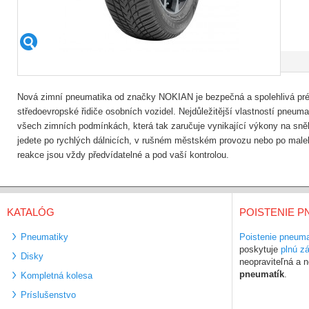
Nová zimní pneumatika od značky NOKIAN je bezpečná a spolehlivá pr
středoevropské řidiče osobních vozidel. Nejdůležitější vlastností pneum
všech zimních podmínkách, která tak zaručuje vynikající výkony na sně
jedete po rychlých dálnicích, v rušném městském provozu nebo po malebn
reakce jsou vždy předvídatelné a pod vaší kontrolou.
KATALÓG
POISTENIE P
Pneumatiky
Poistenie pneuma
poskytuje
plnú z
Disky
neopraviteľná a
pneumatík
.
Kompletná kolesa
Príslušenstvo