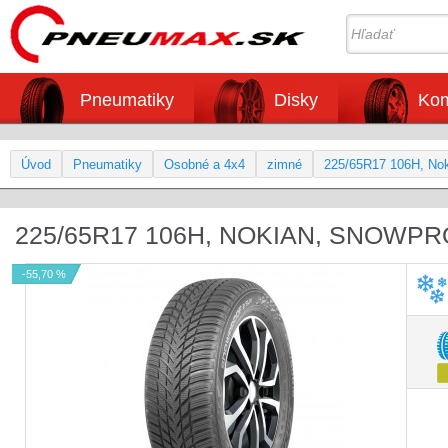
Pneumatiky
Disky
Kom
Úvod
Pneumatiky
Osobné a 4x4
zimné
225/65R17 106H, No
225/65R17 106H, NOKIAN, SNOWPR
-55,70 %