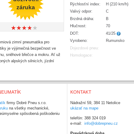
Rýchlosťní index:
H (210 km/h)
záruka
Valivý odpor:
C
Brzdná dráha:
B
Hlučnost:
70
★
★
★
★
★
★
★
★
★
★
DOT:
41/25
Vyrobeno:
Rumunsko
émiová zimní pneumatika pro
Dojezdové pneu:
atiky je výjimečná bezpečnost ve
hu, sněhové břečce a mokru. Ať už
Homologace:
ých alpských silnicích, jízdní
NEUMATÍK
KONTAKT
tík
firmy Dobré Pneu s.r.o.
Nádražní 59, 384 11 Netolice
áruku
na všetky mechanické,
ukázať na mape
 neúmyselne spôsobená poškodeniu
telefón: 388 324 019
e-mail:
info@dobrepneu.cz
Prevádzková doba