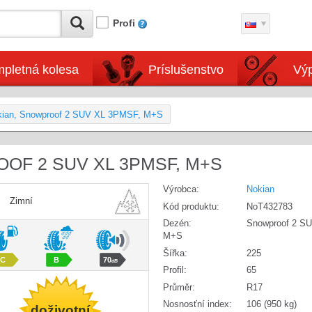
Profi
pletná kolesa
Príslušenstvo
Výp
kian, Snowproof 2 SUV XL 3PMSF, M+S
OOF 2 SUV XL 3PMSF, M+S
Výrobca:
Nokian
Zimní
Kód produktu:
NoT432783
Dezén:
Snowproof 2 S
M+S
Šířka:
225
C
B
70
dB
Profil:
65
Průměr:
R17
Nosnosťní index:
106 (950 kg)
doživotní