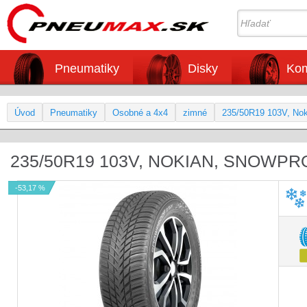
Pneumatiky
Disky
Kom
Úvod
Pneumatiky
Osobné a 4x4
zimné
235/50R19 103V, No
235/50R19 103V, NOKIAN, SNOWPR
-53,17 %