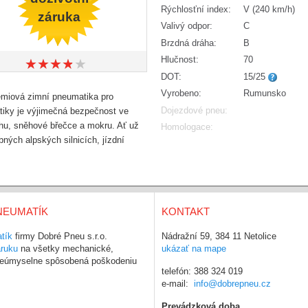
Rýchlosťní index:
V (240 km/h)
záruka
Valivý odpor:
C
Brzdná dráha:
B
Hlučnost:
70
★
★
★
★
★
★
★
★
★
★
DOT:
15/25
Vyrobeno:
Rumunsko
émiová zimní pneumatika pro
Dojezdové pneu:
atiky je výjimečná bezpečnost ve
hu, sněhové břečce a mokru. Ať už
Homologace:
ých alpských silnicích, jízdní
NEUMATÍK
KONTAKT
tík
firmy Dobré Pneu s.r.o.
Nádražní 59, 384 11 Netolice
áruku
na všetky mechanické,
ukázať na mape
 neúmyselne spôsobená poškodeniu
telefón: 388 324 019
e-mail:
info@dobrepneu.cz
Prevádzková doba