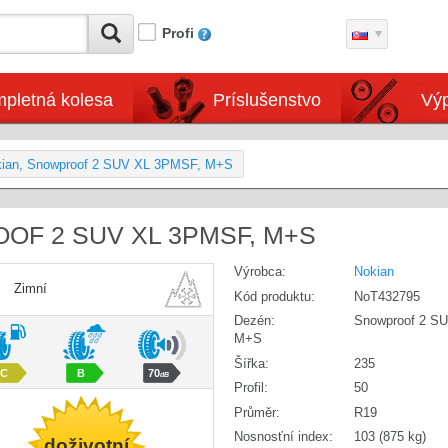
Profi
pletná kolesa
Príslušenstvo
Výp
kian, Snowproof 2 SUV XL 3PMSF, M+S
OOF 2 SUV XL 3PMSF, M+S
Výrobca:
Nokian
Zimní
Kód produktu:
NoT432795
Dezén:
Snowproof 2 S
M+S
Šířka:
235
C
B
70
dB
Profil:
50
Průměr:
R19
Nosnosťní index:
103 (875 kg)
doživotní