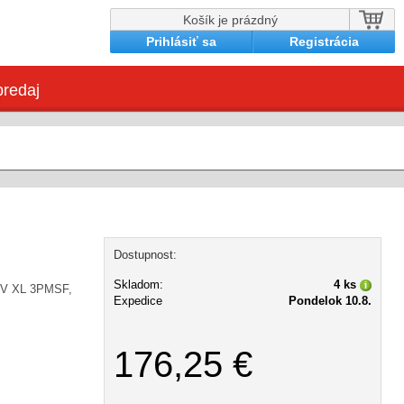
Košík je prázdný
Prihlásiť sa
Registrácia
redaj
Dostupnost:
Skladom:
4 ks
UV XL 3PMSF,
Expedice
Pondelok 10.8.
176,25 €