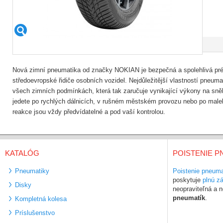
Nová zimní pneumatika od značky NOKIAN je bezpečná a spolehlivá pr
středoevropské řidiče osobních vozidel. Nejdůležitější vlastností pneum
všech zimních podmínkách, která tak zaručuje vynikající výkony na sně
jedete po rychlých dálnicích, v rušném městském provozu nebo po malebn
reakce jsou vždy předvídatelné a pod vaší kontrolou.
KATALÓG
POISTENIE P
Pneumatiky
Poistenie pneuma
poskytuje
plnú z
Disky
neopraviteľná a
pneumatík
.
Kompletná kolesa
Príslušenstvo