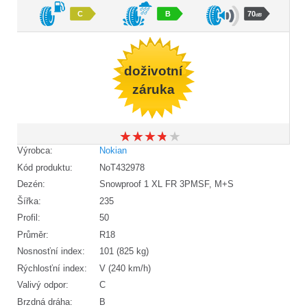
C
B
70
dB
doživotní
záruka
★
★
★
★
★
★
★
★
★
★
Výrobca:
Nokian
Kód produktu:
NoT432978
Dezén:
Snowproof 1 XL FR 3PMSF, M+S
Šířka:
235
Profil:
50
Průměr:
R18
Nosnosťní index:
101 (825 kg)
Rýchlosťní index:
V (240 km/h)
Valivý odpor:
C
Brzdná dráha:
B