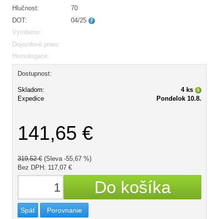
Hlučnost:
70
DOT:
04/25
Vyrobeno:
Dojezdové pneu:
Homologace:
Dostupnost:
Skladom:
4 ks
Expedice
Pondelok 10.8.
141,65 €
319,52 €
(Sleva -55,67 %)
Bez DPH: 117,07 €
Späť
Porovnanie