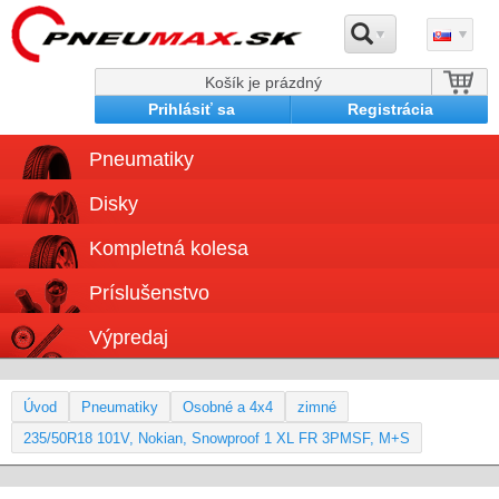
Košík je prázdný
Prihlásiť sa
Registrácia
Pneumatiky
Disky
Kompletná kolesa
Príslušenstvo
Výpredaj
Úvod
Pneumatiky
Osobné a 4x4
zimné
235/50R18 101V, Nokian, Snowproof 1 XL FR 3PMSF, M+S