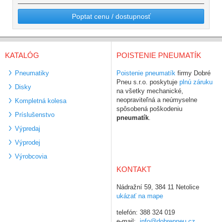
Poptat cenu / dostupnosť
KATALÓG
POISTENIE PNEUMATÍK
Pneumatiky
Poistenie pneumatík
firmy Dobré
Pneu s.r.o. poskytuje
plnú záruku
Disky
na všetky mechanické,
neopraviteľná a neúmyselne
Kompletná kolesa
spôsobená poškodeniu
Príslušenstvo
pneumatík
.
Výpredaj
Výprodej
Výrobcovia
KONTAKT
Nádražní 59, 384 11 Netolice
ukázať na mape
telefón: 388 324 019
e-mail:
info@dobrepneu.cz