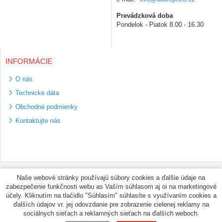
Prevádzková doba
Pondelok - Piatok 8.00 - 16.30
INFORMÁCIE
O nás
Technické dáta
Obchodné podmienky
Kontaktujte nás
Bezpečné platební
Naše webové stránky používajú súbory cookies a ďalšie údaje na
metody
zabezpečenie funkčnosti webu as Vaším súhlasom aj oi na marketingové
Využíváme zasílání
účely. Kliknutím na tlačidlo "Súhlasím" súhlasíte s využívaním cookies a
PPL
ďalších údajov vr. jej odovzdanie pre zobrazenie cielenej reklamy na
sociálnych sieťach a reklamných sieťach na ďalších weboch.