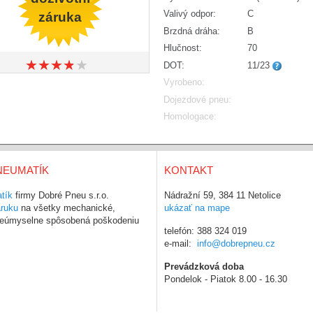
Valivý odpor:
C
záruka
Brzdná dráha:
B
Hlučnost:
70
★
★
★
★
★
★
★
★
★
★
DOT:
11/23
Vyrobeno:
Dojezdové pneu:
Homologace:
NEUMATÍK
KONTAKT
tík
firmy Dobré Pneu s.r.o.
Nádražní 59, 384 11 Netolice
áruku
na všetky mechanické,
ukázať na mape
 neúmyselne spôsobená poškodeniu
telefón: 388 324 019
e-mail:
info@dobrepneu.cz
Prevádzková doba
Pondelok - Piatok 8.00 - 16.30