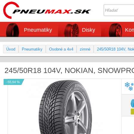
Pneumatiky
Disky
Kom
Úvod
Pneumatiky
Osobné a 4x4
zimné
245/50R18 104V, Nok
245/50R18 104V, NOKIAN, SNOWPR
-55,64 %