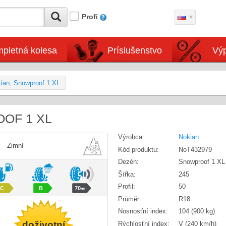
Profi
pletná kolesa
Príslušenstvo
Výp
ian, Snowproof 1 XL
OOF 1 XL
Výrobca:
Nokian
Zimní
Kód produktu:
NoT432979
Dezén:
Snowproof 1 XL
Šířka:
245
Profil:
50
C
B
70
dB
Průměr:
R18
Nosnosťní index:
104 (900 kg)
doživotní
Rýchlosťní index:
V (240 km/h)