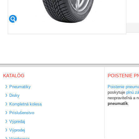
KATALÓG
POISTENIE P
Pneumatiky
Poistenie pneuma
poskytuje
plnú z
Disky
neopraviteľná a
pneumatík
.
Kompletná kolesa
Príslušenstvo
Výpredaj
Výprodej
Výrobcovia