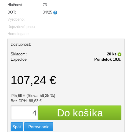
Hlučnost:
73
DOT:
34/25
Vyrobeno:
Dojezdové pneu:
Homologace:
Dostupnost:
Skladom:
20 ks
Expedice
Pondelok 10.8.
107,24 €
245,69 €
(Sleva -56,35 %)
Bez DPH: 88,63 €
Späť
Porovnanie