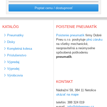
Poptat cenu / dostupnosť
KATALÓG
POISTENIE PNEUMATÍK
Pneumatiky
Poistenie pneumatík
firmy Dobré
Pneu s.r.o. poskytuje
plnú záruku
Disky
na všetky mechanické,
neopraviteľná a neúmyselne
Kompletná kolesa
spôsobená poškodeniu
Príslušenstvo
pneumatík
.
Výpredaj
Výprodej
Výrobcovia
KONTAKT
Nádražní 59, 384 11 Netolice
ukázať na mape
telefón: 388 324 019
e-mail:
info@dobrepneu.cz