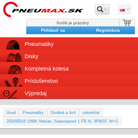
Košík je prázdný
Prihlásiť sa
Registrácia
Pneumatiky
Disky
Kompletná kolesa
Príslušenstvo
Výpredaj
Úvod
Pneumatiky
Osobné a 4x4
celoročné
255/55R18 109W, Nokian, Seasonproof 1 FR XL 3PMSF, M+S