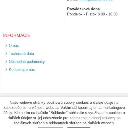
Prevádzková doba
Pondelok - Piatok 8.00 - 16.30
INFORMÁCIE
O nás
Technické dáta
Obchodné podmienky
Kontaktujte nás
Bezpečné platební
Naše webové stránky používajú súbory cookies a ďalšie údaje na
metody
zabezpečenie funkčnosti webu as Vaším súhlasom aj oi na marketingové
Využíváme zasílání
účely. Kliknutím na tlačidlo "Súhlasím" súhlasíte s využívaním cookies a
PPL
ďalších údajov vr. jej odovzdanie pre zobrazenie cielenej reklamy na
sociálnych sieťach a reklamných sieťach na ďalších weboch.