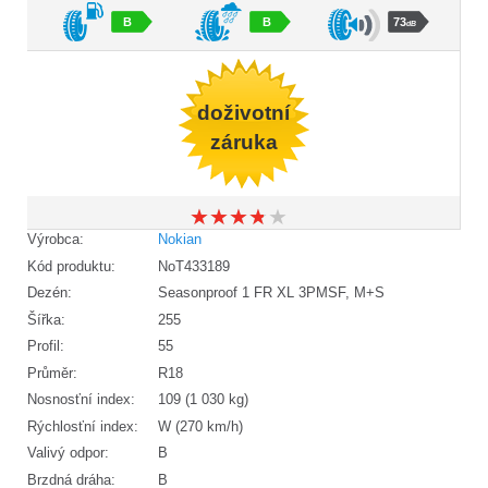
B
B
73
dB
doživotní
záruka
★
★
★
★
★
★
★
★
★
★
Výrobca:
Nokian
Kód produktu:
NoT433189
Dezén:
Seasonproof 1 FR XL 3PMSF, M+S
Šířka:
255
Profil:
55
Průměr:
R18
Nosnosťní index:
109 (1 030 kg)
Rýchlosťní index:
W (270 km/h)
Valivý odpor:
B
Brzdná dráha:
B