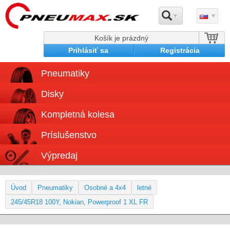
Košík je prázdný
Prihlásiť sa
Registrácia
Pneumatiky
Disky
Kompletná kolesa
Príslušenstvo
Výpredaj
Úvod
Pneumatiky
Osobné a 4x4
letné
245/45R18 100Y, Nokian, Powerproof 1 XL FR