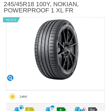
245/45R18 100Y, NOKIAN,
POWERPROOF 1 XL FR
-45,11 %
Letní
C
A
72
dB