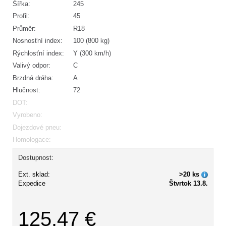
Šířka:
245
Profil:
45
Průměr:
R18
Nosnosťní index:
100 (800 kg)
Rýchlosťní index:
Y (300 km/h)
Valivý odpor:
C
Brzdná dráha:
A
Hlučnost:
72
DOT:
Vyrobeno:
Dojezdové pneu:
Homologace:
Dostupnost:
Ext. sklad:
>20 ks
Expedice
Štvrtok 13.8.
125,47 €