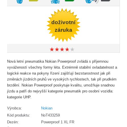
doživotní
záruka
★
★
★
★
★
★
★
★
★
★
Nová letní pneumatika Nokian Powerproof zvládá s příjemnou
vyvážeností všechny formy léta. Extrémně stabilní ovladatelnost a
logické reakce na pokyny řízení zajišťují bezstarostnost jak při
změnách jízdních pruhů ve vysokých rychlostech, tak při prudkém
brzdění. Nokian Powerproof poskytuje kvalitu, umožňuje snadnou
jízdu a patří do nejvyšší kategorie pneumatik pro osobní vozidla:
kategorie UHP.
Výrobca:
Nokian
Kód produktu:
NoT433259
Dezén:
Powerproof 1 XL FR