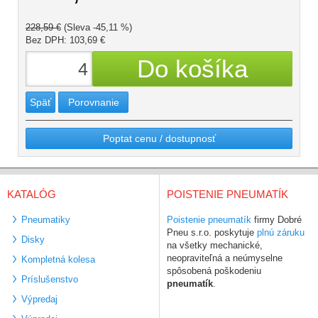
228,59 €
(Sleva -45,11 %)
Bez DPH: 103,69 €
Späť
Porovnanie
Poptat cenu / dostupnosť
KATALÓG
POISTENIE PNEUMATÍK
Pneumatiky
Poistenie pneumatík
firmy Dobré
Pneu s.r.o. poskytuje
plnú záruku
Disky
na všetky mechanické,
neopraviteľná a neúmyselne
Kompletná kolesa
spôsobená poškodeniu
Príslušenstvo
pneumatík
.
Výpredaj