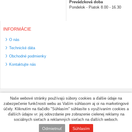
Prevádzková doba
Pondelok - Piatok 8.00 - 16.30
INFORMÁCIE
O nás
Technické dáta
Obchodné podmienky
Kontaktujte nás
Bezpečné platební
Naše webové stránky používajú súbory cookies a ďalšie údaje na
metody
zabezpečenie funkčnosti webu as Vaším súhlasom aj oi na marketingové
Využíváme zasílání
účely. Kliknutím na tlačidlo "Súhlasím" súhlasíte s využívaním cookies a
PPL
ďalších údajov vr. jej odovzdanie pre zobrazenie cielenej reklamy na
sociálnych sieťach a reklamných sieťach na ďalších weboch.
© PNEUMAX.SK 2026 by
Odmietnuť
Súhlasím