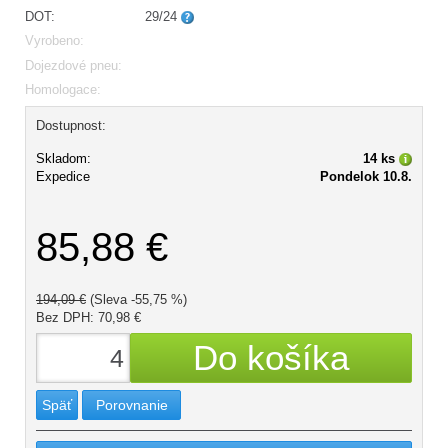
DOT:
29/24
Vyrobeno:
Dojezdové pneu:
Homologace:
Dostupnost:
Skladom:
14 ks
Expedice
Pondelok 10.8.
85,88 €
194,09 €
(Sleva -55,75 %)
Bez DPH: 70,98 €
Späť
Porovnanie