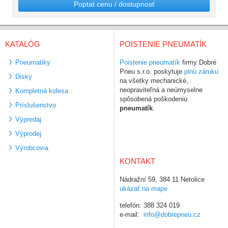
Poptat cenu / dostupnosť
KATALÓG
POISTENIE PNEUMATÍK
Pneumatiky
Poistenie pneumatík
firmy Dobré
Pneu s.r.o. poskytuje
plnú záruku
Disky
na všetky mechanické,
neopraviteľná a neúmyselne
Kompletná kolesa
spôsobená poškodeniu
Príslušenstvo
pneumatík
.
Výpredaj
Výprodej
Výrobcovia
KONTAKT
Nádražní 59, 384 11 Netolice
ukázať na mape
telefón: 388 324 019
e-mail:
info@dobrepneu.cz