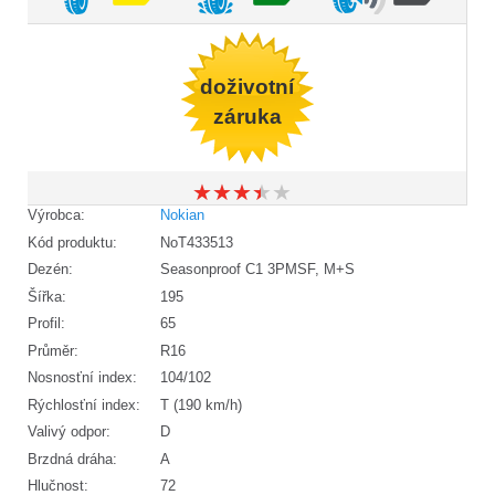
doživotní
záruka
★
★
★
★
★
★
★
★
★
★
Výrobca:
Nokian
Kód produktu:
NoT433513
Dezén:
Seasonproof C1 3PMSF, M+S
Šířka:
195
Profil:
65
Průměr:
R16
Nosnosťní index:
104/102
Rýchlosťní index:
T (190 km/h)
Valivý odpor:
D
Brzdná dráha:
A
Hlučnost:
72