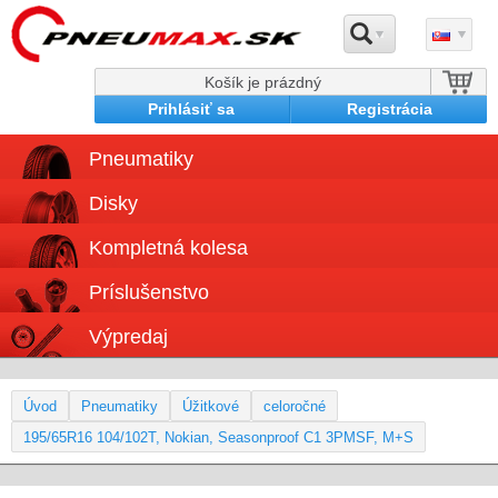
Košík je prázdný
Prihlásiť sa
Registrácia
Pneumatiky
Disky
Kompletná kolesa
Príslušenstvo
Výpredaj
Úvod
Pneumatiky
Úžitkové
celoročné
195/65R16 104/102T, Nokian, Seasonproof C1 3PMSF, M+S