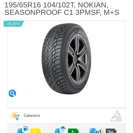
195/65R16 104/102T, NOKIAN,
SEASONPROOF C1 3PMSF, M+S
-55,75 %
Celoroční
D
A
72
dB