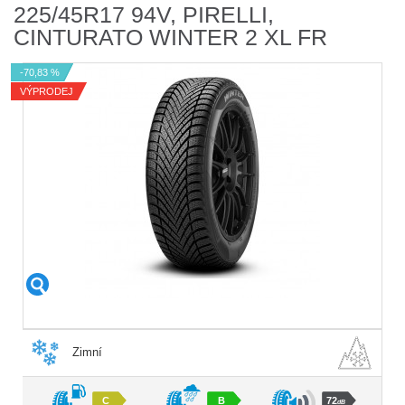
225/45R17 94V, PIRELLI,
CINTURATO WINTER 2 XL FR
-70,83 %
VÝPRODEJ
Zimní
C
B
72
dB