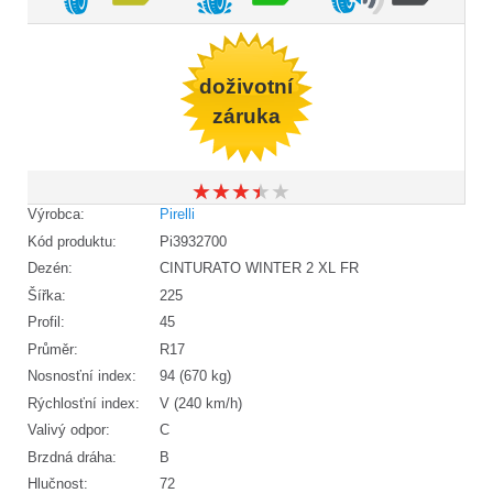
doživotní
záruka
★
★
★
★
★
★
★
★
★
★
Výrobca:
Pirelli
Kód produktu:
Pi3932700
Dezén:
CINTURATO WINTER 2 XL FR
Šířka:
225
Profil:
45
Průměr:
R17
Nosnosťní index:
94 (670 kg)
Rýchlosťní index:
V (240 km/h)
Valivý odpor:
C
Brzdná dráha:
B
Hlučnost:
72