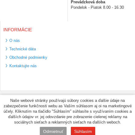
Prevádzková doba
Pondelok - Piatok 8.00 - 16.30
INFORMÁCIE
O nás
Technické dáta
Obchodné podmienky
Kontaktujte nás
Bezpečné platební
Naše webové stránky používajú súbory cookies a ďalšie údaje na
metody
zabezpečenie funkčnosti webu as Vaším súhlasom aj oi na marketingové
Využíváme zasílání
účely. Kliknutím na tlačidlo "Súhlasím" súhlasíte s využívaním cookies a
PPL
ďalších údajov vr. jej odovzdanie pre zobrazenie cielenej reklamy na
sociálnych sieťach a reklamných sieťach na ďalších weboch.
© PNEUMAX.SK 2026 by
Odmietnuť
Súhlasím