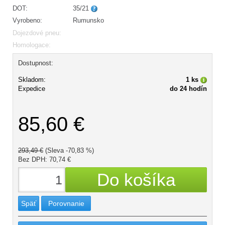
DOT:
35/21
Vyrobeno:
Rumunsko
Dojezdové pneu:
Homologace:
Dostupnost:
Skladom:
1 ks
Expedice
do 24 hodín
85,60 €
293,49 €
(Sleva -70,83 %)
Bez DPH: 70,74 €
Späť
Porovnanie