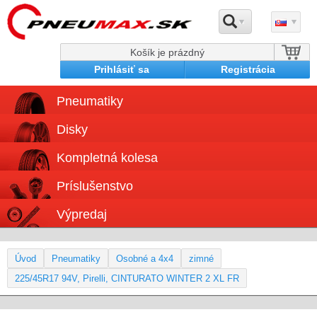
Košík je prázdný
Prihlásiť sa
Registrácia
Pneumatiky
Disky
Kompletná kolesa
Príslušenstvo
Výpredaj
Úvod
Pneumatiky
Osobné a 4x4
zimné
225/45R17 94V, Pirelli, CINTURATO WINTER 2 XL FR