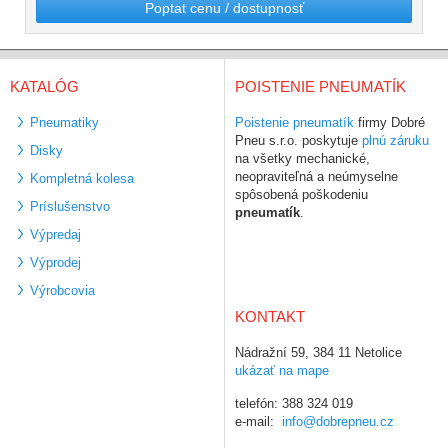
Poptat cenu / dostupnosť
KATALÓG
POISTENIE PNEUMATÍK
Pneumatiky
Poistenie pneumatík
firmy Dobré
Pneu s.r.o. poskytuje
plnú záruku
Disky
na všetky mechanické,
neopraviteľná a neúmyselne
Kompletná kolesa
spôsobená poškodeniu
Príslušenstvo
pneumatík
.
Výpredaj
Výprodej
Výrobcovia
KONTAKT
Nádražní 59, 384 11 Netolice
ukázať na mape
telefón: 388 324 019
e-mail:
info@dobrepneu.cz