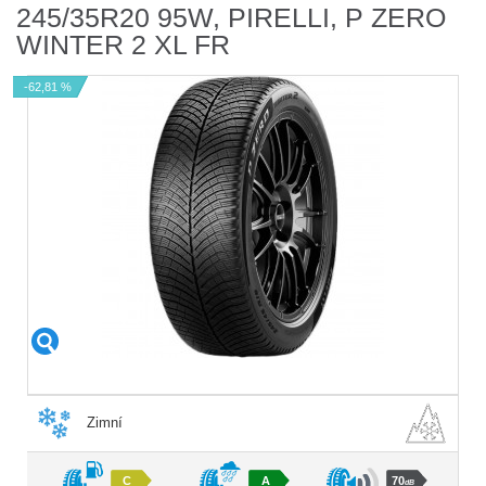
245/35R20 95W, PIRELLI, P ZERO
WINTER 2 XL FR
-62,81 %
Zimní
C
A
70
dB