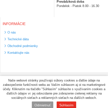
Prevádzková doba
Pondelok - Piatok 8.00 - 16.30
INFORMÁCIE
O nás
Technické dáta
Obchodné podmienky
Kontaktujte nás
Bezpečné platební
Naše webové stránky používajú súbory cookies a ďalšie údaje na
metody
zabezpečenie funkčnosti webu as Vaším súhlasom aj oi na marketingové
Využíváme zasílání
účely. Kliknutím na tlačidlo "Súhlasím" súhlasíte s využívaním cookies a
PPL
ďalších údajov vr. jej odovzdanie pre zobrazenie cielenej reklamy na
sociálnych sieťach a reklamných sieťach na ďalších weboch.
© PNEUMAX.SK 2026 by
Odmietnuť
Súhlasím