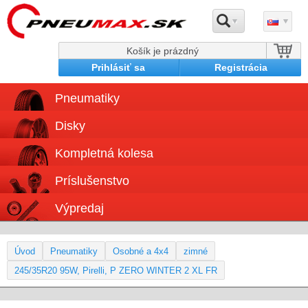
Košík je prázdný
Prihlásiť sa
Registrácia
Pneumatiky
Disky
Kompletná kolesa
Príslušenstvo
Výpredaj
Úvod
Pneumatiky
Osobné a 4x4
zimné
245/35R20 95W, Pirelli, P ZERO WINTER 2 XL FR