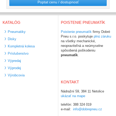
Poptat cenu / dostupnosť
KATALÓG
POISTENIE PNEUMATÍK
Pneumatiky
Poistenie pneumatík
firmy Dobré
Pneu s.r.o. poskytuje
plnú záruku
Disky
na všetky mechanické,
neopraviteľná a neúmyselne
Kompletná kolesa
spôsobená poškodeniu
Príslušenstvo
pneumatík
.
Výpredaj
Výprodej
Výrobcovia
KONTAKT
Nádražní 59, 384 11 Netolice
ukázať na mape
telefón: 388 324 019
e-mail:
info@dobrepneu.cz