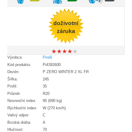
doživotní
záruka
★
★
★
★
★
★
★
★
★
★
Výrobca:
Pirelli
Kód produktu:
Pi4392600
Dezén:
P ZERO WINTER 2 XL FR
Šířka:
245
Profil:
35
Průměr:
R20
Nosnosťní index:
95 (690 kg)
Rýchlosťní index:
W (270 km/h)
Valivý odpor:
C
Brzdná dráha:
A
Hlučnost:
70