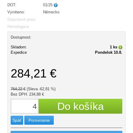
DOT:
01/25
Vyrobeno:
Německo
Dojezdové pneu:
Homologace:
Dostupnost:
Skladom:
1 ks
Expedice
Pondelok 10.8.
284,21 €
764,22 €
(Sleva -62,81 %)
Bez DPH: 234,88 €
Späť
Porovnanie