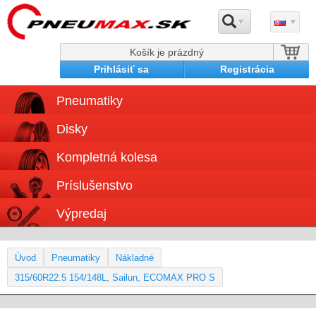
Košík je prázdný
Prihlásiť sa
Registrácia
Pneumatiky
Disky
Kompletná kolesa
Príslušenstvo
Výpredaj
Úvod
Pneumatiky
Nákladné
315/60R22.5 154/148L, Sailun, ECOMAX PRO S