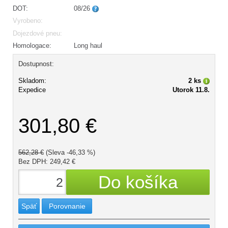
DOT:
08/26
Vyrobeno:
Dojezdové pneu:
Homologace:
Long haul
Dostupnost:
Skladom:
2 ks
Expedice
Utorok 11.8.
301,80 €
562,28 €
(Sleva -46,33 %)
Bez DPH: 249,42 €
Späť
Porovnanie