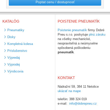
Poptat cenu / dostupnosť
KATALÓG
POISTENIE PNEUMATÍK
Pneumatiky
Poistenie pneumatík
firmy Dobré
Pneu s.r.o. poskytuje
plnú záruku
Disky
na všetky mechanické,
neopraviteľná a neúmyselne
Kompletná kolesa
spôsobená poškodeniu
Príslušenstvo
pneumatík
.
Výpredaj
Výprodej
Výrobcovia
KONTAKT
Nádražní 59, 384 11 Netolice
ukázať na mape
telefón: 388 324 019
e-mail:
info@dobrepneu.cz