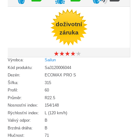
doživotní
záruka
★
★
★
★
★
★
★
★
★
★
Výrobca:
Sailun
Kód produktu:
Sa3120006044
Dezén:
ECOMAX PRO S
Šířka:
315
Profil:
60
Průměr:
R22.5
Nosnosťní index:
154/148
Rýchlosťní index:
L (120 km/h)
Valivý odpor:
B
Brzdná dráha:
B
Hlučnost:
71