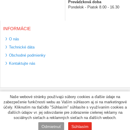
Prevádzková doba
Pondelok - Piatok 8.00 - 16.30
INFORMÁCIE
O nás
Technické dáta
Obchodné podmienky
Kontaktujte nás
Bezpečné platební
Naše webové stránky používajú súbory cookies a ďalšie údaje na
metody
zabezpečenie funkčnosti webu as Vaším súhlasom aj oi na marketingové
Využíváme zasílání
účely. Kliknutím na tlačidlo "Súhlasím" súhlasíte s využívaním cookies a
PPL
ďalších údajov vr. jej odovzdanie pre zobrazenie cielenej reklamy na
sociálnych sieťach a reklamných sieťach na ďalších weboch.
© PNEUMAX.SK 2026 by
Odmietnuť
Súhlasím