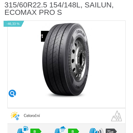
315/60R22.5 154/148L, SAILUN,
ECOMAX PRO S
-46,33 %
Celoroční
B
B
71
dB